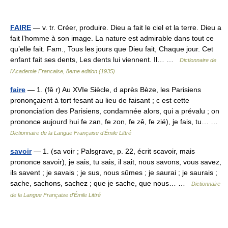
FAIRE
— v. tr. Créer, produire. Dieu a fait le ciel et la terre. Dieu a
fait l’homme à son image. La nature est admirable dans tout ce
qu’elle fait. Fam., Tous les jours que Dieu fait, Chaque jour. Cet
enfant fait ses dents, Les dents lui viennent. Il… …
Dictionnaire de
l'Academie Francaise, 8eme edition (1935)
faire
— 1. (fê r) Au XVIe Siècle, d après Bèze, les Parisiens
prononçaient à tort fesant au lieu de faisant ; c est cette
prononciation des Parisiens, condamnée alors, qui a prévalu ; on
prononce aujourd hui fe zan, fe zon, fe zê, fe zié), je fais, tu… …
Dictionnaire de la Langue Française d'Émile Littré
savoir
— 1. (sa voir ; Palsgrave, p. 22, écrit scavoir, mais
prononce savoir), je sais, tu sais, il sait, nous savons, vous savez,
ils savent ; je savais ; je sus, nous sûmes ; je saurai ; je saurais ;
sache, sachons, sachez ; que je sache, que nous… …
Dictionnaire
de la Langue Française d'Émile Littré