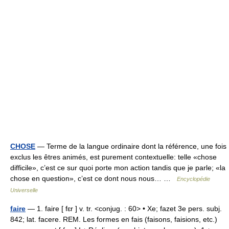
CHOSE
— Terme de la langue ordinaire dont la référence, une fois
exclus les êtres animés, est purement contextuelle: telle «chose
difficile», c’est ce sur quoi porte mon action tandis que je parle; «la
chose en question», c’est ce dont nous nous… …
Encyclopédie
Universelle
faire
— 1. faire [ fɛr ] v. tr. <conjug. : 60> • Xe; fazet 3e pers. subj.
842; lat. facere. REM. Les formes en fais (faisons, faisions, etc.)