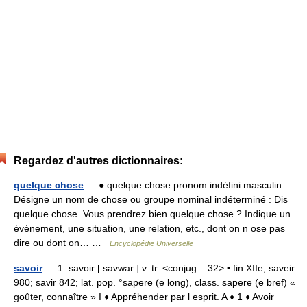
Regardez d'autres dictionnaires:
quelque chose
— ● quelque chose pronom indéfini masculin
Désigne un nom de chose ou groupe nominal indéterminé : Dis
quelque chose. Vous prendrez bien quelque chose ? Indique un
événement, une situation, une relation, etc., dont on n ose pas
dire ou dont on… …
Encyclopédie Universelle
savoir
— 1. savoir [ savwar ] v. tr. <conjug. : 32> • fin XIIe; saveir
980; savir 842; lat. pop. °sapere (e long), class. sapere (e bref) «
goûter, connaître » I ♦ Appréhender par l esprit. A ♦ 1 ♦ Avoir