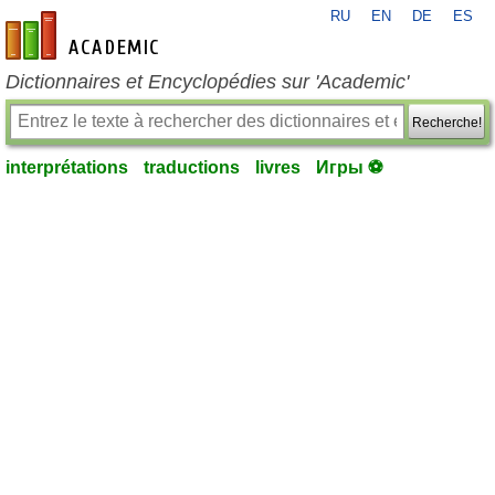
RU
EN
DE
ES
fr-academic.com
Dictionnaires et Encyclopédies sur 'Academic'
Recherche!
interprétations
traductions
livres
Игры ⚽