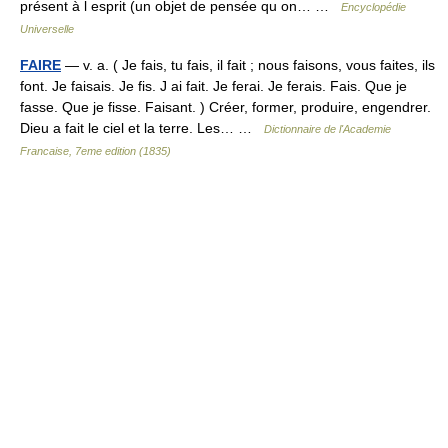
présent à l esprit (un objet de pensée qu on… …
Encyclopédie
Universelle
FAIRE
— v. a. ( Je fais, tu fais, il fait ; nous faisons, vous faites, ils
font. Je faisais. Je fis. J ai fait. Je ferai. Je ferais. Fais. Que je
fasse. Que je fisse. Faisant. ) Créer, former, produire, engendrer.
Dieu a fait le ciel et la terre. Les… …
Dictionnaire de l'Academie
Francaise, 7eme edition (1835)