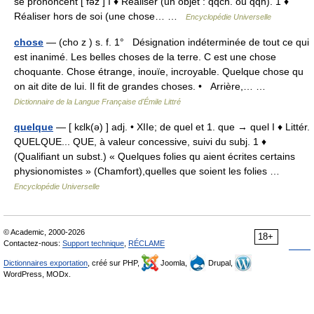
se prononcent [ fəz ] I ♦ Réaliser (un objet : qqch. ou qqn). 1 ♦
Réaliser hors de soi (une chose… …
Encyclopédie Universelle
chose
— (cho z ) s. f. 1° Désignation indéterminée de tout ce qui
est inanimé. Les belles choses de la terre. C est une chose
choquante. Chose étrange, inouïe, incroyable. Quelque chose qu
on ait dite de lui. Il fit de grandes choses. • Arrière,… …
Dictionnaire de la Langue Française d'Émile Littré
quelque
— [ kɛlk(ə) ] adj. • XIIe; de quel et 1. que → quel I ♦ Littér.
QUELQUE... QUE, à valeur concessive, suivi du subj. 1 ♦
(Qualifiant un subst.) « Quelques folies qu aient écrites certains
physionomistes » (Chamfort),quelles que soient les folies …
Encyclopédie Universelle
© Academic, 2000-2026
18+
Contactez-nous:
Support technique
,
RÉCLAME
Dictionnaires exportation
, créé sur PHP,
Joomla,
Drupal,
WordPress, MODx.